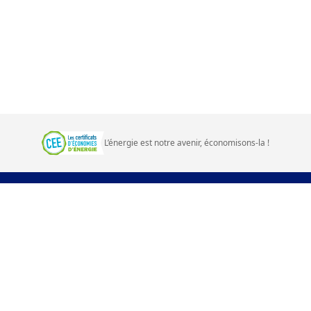
L’énergie est notre avenir, économisons‑la
!
Prime énergie d'EDF
Questions fréquentes
Contact
Plan du site
Accessibilité
CGU et mentions légales
edf.fr
Cookies
Mes données