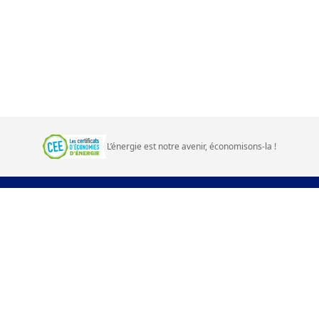
L’énergie est notre avenir, économisons‑la
!
Prime énergie d'EDF
Questions fréquentes
Contact
Plan du site
Accessibilité
CGU et mentions légales
edf.fr
Cookies
Mes données