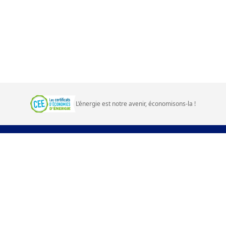
L’énergie est notre avenir, économisons‑la
!
Prime énergie d'EDF
Questions fréquentes
Contact
Plan du site
Accessibilité
CGU et mentions légales
edf.fr
Cookies
Mes données