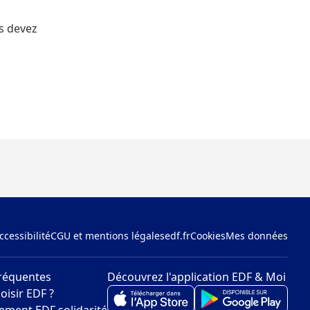
us devez
ccessibilité
CGU et mentions légales
edf.fr
Cookies
Mes données
réquentes
Découvrez l'application EDF & Moi
oisir EDF ?