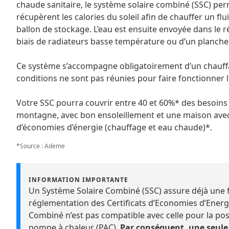
chaude sanitaire, le système solaire combiné (SSC) per
récupèrent les calories du soleil afin de chauffer un fl
ballon de stockage. L’eau est ensuite envoyée dans le 
biais de radiateurs basse température ou d’un planche
Ce système s’accompagne obligatoirement d’un chauffag
conditions ne sont pas réunies pour faire fonctionner 
Votre SSC pourra couvrir entre 40 et 60%* des besoins 
montagne, avec bon ensoleillement et une maison avec
d’économies d’énergie (chauffage et eau chaude)*.
*Source : Ademe
INFORMATION IMPORTANTE
Un Système Solaire Combiné (SSC) assure déjà une 
réglementation des Certificats d’Economies d’Energi
Combiné n’est pas compatible avec celle pour la po
pompe à chaleur (PAC).
Par conséquent, une seule 