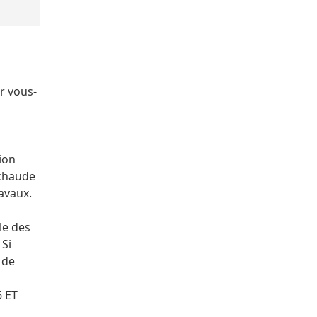
r vous-
tion
 chaude
ravaux.
le des
 Si
 de
6 ET