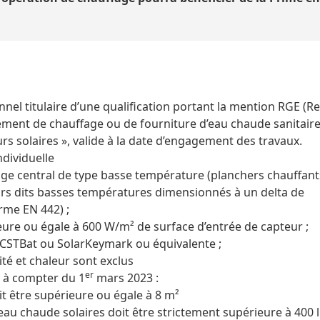
nnel titulaire d’une qualification portant la mention RGE (
pement de chauffage ou de fourniture d’eau chaude sanitair
urs solaires », valide à la date d’engagement des travaux.
ndividuelle
ge central de type basse température (planchers chauffant
urs dits basses températures dimensionnés à un delta de
rme EN 442) ;
eure ou égale à 600 W/m² de surface d’entrée de capteur ;
n CSTBat ou SolarKeymark ou équivalente ;
ité et chaleur sont exclus
er
s à compter du 1
mars 2023 :
it être supérieure ou égale à 8 m²
eau chaude solaires doit être strictement supérieure à 400 l