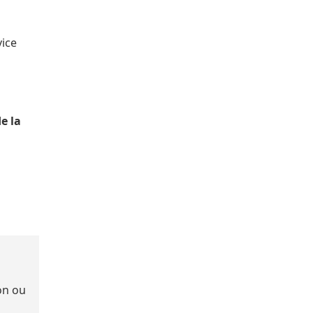
vice
e la
on ou