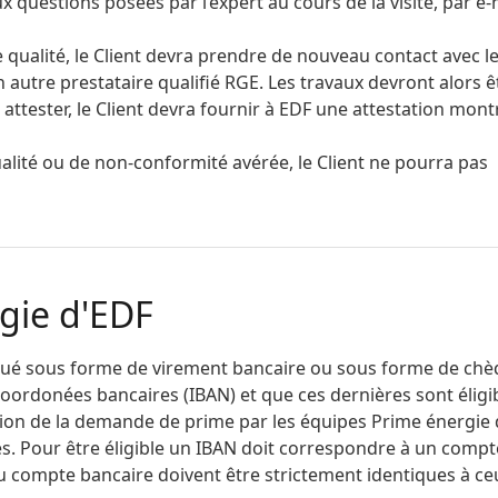
uestions posées par l’expert au cours de la visite, par e-
e qualité, le Client devra prendre de nouveau contact avec l
 autre prestataire qualifié RGE. Les travaux devront alors ê
attester, le Client devra fournir à EDF une attestation mont
ualité ou de non-conformité avérée, le Client ne pourra pas
gie d'EDF
ctué sous forme de virement bancaire ou sous forme de chè
 coordonées bancaires (IBAN) et que ces dernières sont éligib
tion de la demande de prime par les équipes Prime énergie
res. Pour être éligible un IBAN doit correspondre à un compt
u compte bancaire doivent être strictement identiques à ce