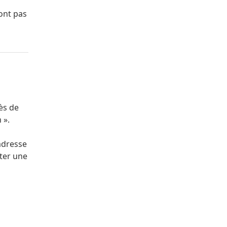
ont pas
ès de
 ».
’adresse
rter une