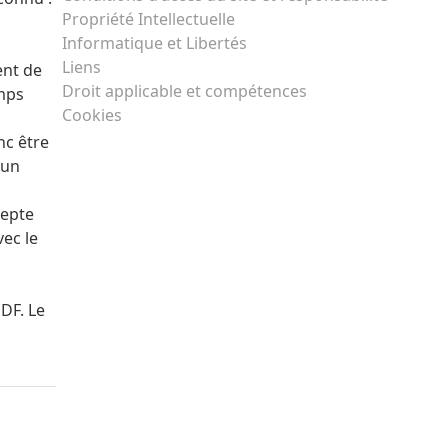
Propriété Intellectuelle
Informatique et Libertés
Liens
ent de
Droit applicable et compétences
amps
Cookies
nc être
 un
cepte
vec le
EDF. Le