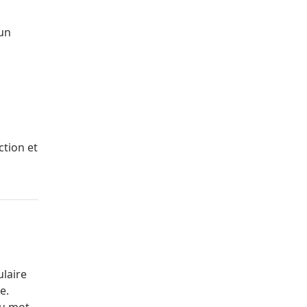
 un
ction et
ulaire
e.