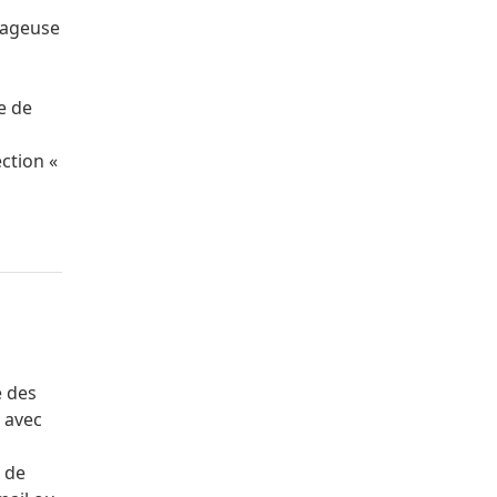
tageuse
e de
ction «
é des
é avec
, de