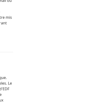
mail ou
e
tre mis
rant
que.
les. Le
 d'EDF
e
ux