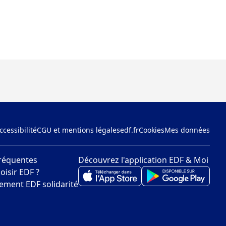
ccessibilité
CGU et mentions légales
edf.fr
Cookies
Mes données
réquentes
Découvrez l'application EDF & Moi
oisir EDF ?
ment EDF solidarité