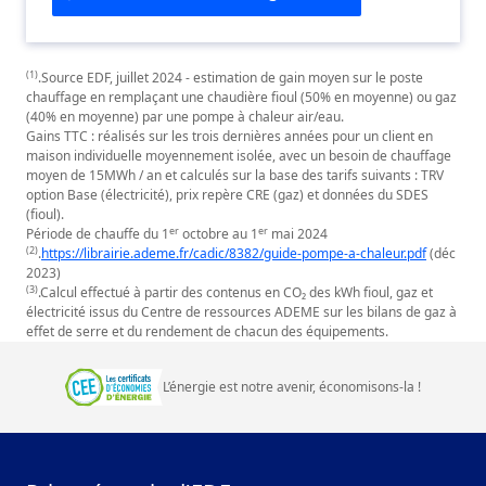
(1)
.Source EDF, juillet 2024 - estimation de gain moyen sur le poste
chauffage en remplaçant une chaudière fioul (50% en moyenne) ou gaz
(40% en moyenne) par une pompe à chaleur air/eau.
Gains TTC : réalisés sur les trois dernières années pour un client en
maison individuelle moyennement isolée, avec un besoin de chauffage
moyen de 15MWh / an et calculés sur la base des tarifs suivants : TRV
option Base (électricité), prix repère CRE (gaz) et données du SDES
(fioul).
er
er
Période de chauffe du 1
octobre au 1
mai 2024
(2)
.
https://librairie.ademe.fr/cadic/8382/guide-pompe-a-chaleur.pdf
(déc
2023)
(3)
.Calcul effectué à partir des contenus en CO₂ des kWh fioul, gaz et
électricité issus du Centre de ressources ADEME sur les bilans de gaz à
effet de serre et du rendement de chacun des équipements.
L’énergie est notre avenir, économisons‑la
!